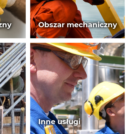
zny
Obszar mechaniczny
Inne usługi