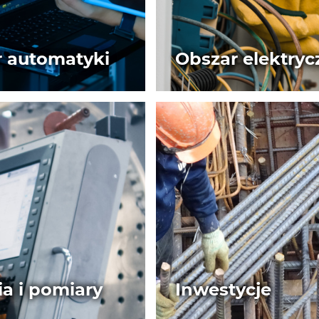
 automatyki
Obszar elektryc
a i pomiary
Inwestycje