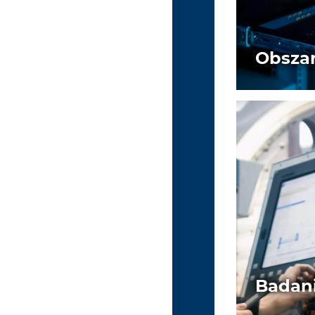
Obszar
Badani