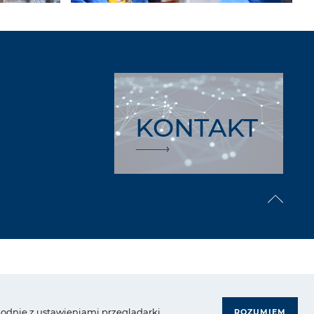
KONTAKT
rupa Azoty. Wszelkie prawa zastrzeżone.
zgodnie z ustawieniami przeglądarki.
ROZUMIEM