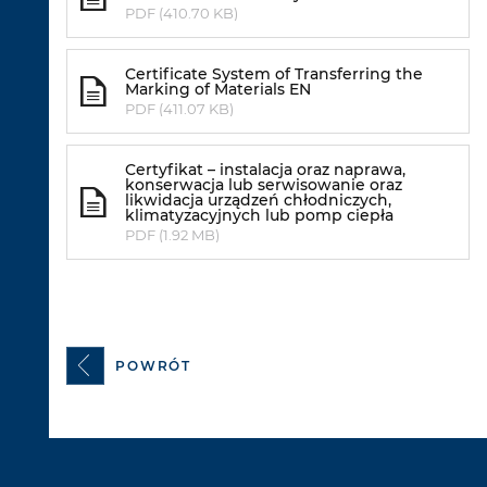
PDF (410.70 KB)
Certificate System of Transferring the
Marking of Materials EN
PDF (411.07 KB)
Certyfikat – instalacja oraz naprawa,
konserwacja lub serwisowanie oraz
likwidacja urządzeń chłodniczych,
klimatyzacyjnych lub pomp ciepła
PDF (1.92 MB)
POWRÓT