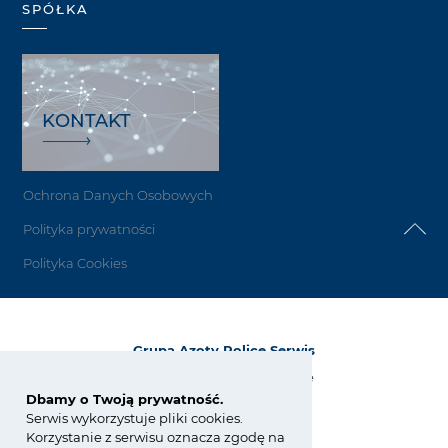
SPÓŁKA
KONTAKT
Ochrona Danych Osobowych
Polityka prywatności
Polityka Cookies
Grupa Azoty Police Serwis
ul. Kuźnicka 1, 72-010 Police
NIP: 851-27-62-680
Dbamy o Twoją prywatność.
KRS: 0000099823
Serwis wykorzystuje pliki cookies.
Korzystanie z serwisu oznacza zgodę na
tel.:
+48 91 317 42 14