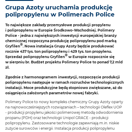
Grupa Azoty uruchamia produkcję
polipropylenu w Polimerach Police
To największe zakłady przemysłowe produkcji propylenu
i polipropylenu w Europie Środkowo-Wschodniej. Polimery
Police - jedna z największych inwestycji europejskiej branży
chemicznej rozpoczyna produkcję polipropylenu pod marką
®
Gryfilen
. Nowa instalacja Grupy Azoty będzie produkować
rocznie 437 tys. ton polipropylenu i 429 tys. ton propylenu.
®
Sprzedaż polipropylenu Gryfilen
w Europie rozpocznie się
w sierpniu br. Budżet projektu Polimery Police to ponad 7,2 mld
zł.
Zgodnie z harmonogramem inwestycji, rozpoczęcie produkcji
polipropylenu następuje w ramach rozruchów technologicznych
instalacji. Moce produkcyjne będą stopniowo zwiększane, aż do
osiągnięcia założonych parametrów nowej fabryki.
Polimery Police to nowy kompleks chemiczny Grupy Azoty oparty
na najnowocześniejszych rozwiązaniach – technologii Oleflex UOP
- produkcji propylenu jakości polimerowej metodą odwodornienia
propanu (PDH) oraz technologii Unipol GRACE - produkcji
polipropylenu. Zastosowane technologie zapewniają m.in. niskie
zużycie surowców i energii. Instalacja produkcji polipropylenu