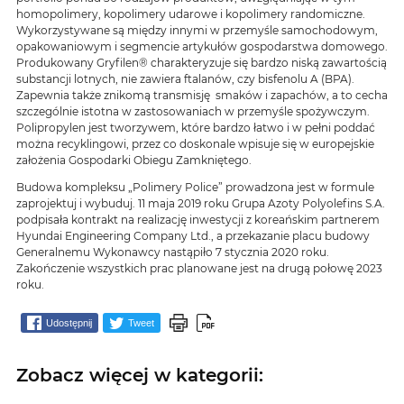
homopolimery, kopolimery udarowe i kopolimery randomiczne.
Wykorzystywane są między innymi w przemyśle samochodowym,
opakowaniowym i segmencie artykułów gospodarstwa domowego.
Produkowany Gryfilen® charakteryzuje się bardzo niską zawartością
substancji lotnych, nie zawiera ftalanów, czy bisfenolu A (BPA).
Zapewnia także znikomą transmisję smaków i zapachów, a to cecha
szczególnie istotna w zastosowaniach w przemyśle spożywczym.
Polipropylen jest tworzywem, które bardzo łatwo i w pełni poddać
można recyklingowi, przez co doskonale wpisuje się w europejskie
założenia Gospodarki Obiegu Zamkniętego.
Budowa kompleksu „Polimery Police” prowadzona jest w formule
zaprojektuj i wybuduj. 11 maja 2019 roku Grupa Azoty Polyolefins S.A.
podpisała kontrakt na realizację inwestycji z koreańskim partnerem
Hyundai Engineering Company Ltd., a przekazanie placu budowy
Generalnemu Wykonawcy nastąpiło 7 stycznia 2020 roku.
Zakończenie wszystkich prac planowane jest na drugą połowę 2023
roku.
Udostępnij
Tweet
Zobacz więcej w kategorii: