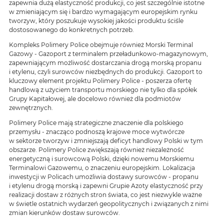
zapewnia dużą elastyczność produkcji, co jest szczególnie istotne
w zmieniającym się i bardzo wymagającym europejskim rynku
tworzyw, który poszukuje wysokiej jakości produktu ściśle
dostosowanego do konkretnych potrzeb.
Kompleks Polimery Police obejmuje również Morski Terminal
Gazowy - Gazoport z terminalem przeładunkowo-magazynowym,
zapewniającym możliwość dostarczania drogą morską propanu
i etylenu, czyli surowców niezbędnych do produkcji. Gazoport to
kluczowy element projektu Polimery Police - poszerza ofertę
handlową z użyciem transportu morskiego nie tylko dla spółek
Grupy Kapitałowej, ale docelowo również dla podmiotów
zewnętrznych.
Polimery Police mają strategiczne znaczenie dla polskiego
przemysłu - znacząco podnoszą krajowe moce wytwórcze
w sektorze tworzyw i zmniejszają deficyt handlowy Polski w tym
obszarze. Polimery Police zwiększają również niezależność
energetyczną i surowcową Polski, dzięki nowemu Morskiemu
Terminalowi Gazowemu, o znaczeniu europejskim. Lokalizacja
inwestycji w Policach umożliwia dostawy surowców - propanu
i etylenu drogą morską i zapewni Grupie Azoty elastyczność przy
realizacji dostaw z różnych stron świata, co jest niezwykle ważne
w świetle ostatnich wydarzeń geopolitycznych i związanych z nimi
zmian kierunków dostaw surowców.