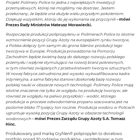
Projekt Polimery Police to jedna z największych inwestycji
przemysłowych, której nie mogliśmy nie dostrzec. Jestem
przekonany, że będzie ona służyła wielu przyszłym pokoleniom.
Dziękuję wszystkim, którzy do jej wykonania się przyczynili
–
mówi
Prezes Rady Ministrów Mateusz Morawiecki.
Rozpoczęcie produkcji polipropylenu w Polimerach Police to istotne
wzmocnienie pozycji Grupy Azoty na europejskim rynku tworzyw,
a Polska dołączy tym samym do grona liderów produkcji tego
tworzywa w Europie. Produkcja prowadzona na Pomorzu
Zachodnim będzie świetną bazą do dalszego rozwoju polskiego
przemysłu i wpłynie stymulująco na rozwój branż pokrewnych,
w tym również związanych z przetwórstwem tworzyw sztucznych.
W nowej fabryce zatrudniona jest wysoko wykwalifikowana kadra
inżynieryjna, a sama fabryka stanowi doskonałą bazę rozwoju
polskiej nauki w obszarze nowych technologii. Polimery Police mają
istotne znaczenie nie tylko ze względu na produkcję tworzyw, ale
również ze względu na paliwo przyszłości - wodór, którego
produkcja w procesie odwodornienia propanu szacowana jest na
poziomie blisko 17 tysięcy ton rocznie. Produkcja wodoru w Policach
ugruntuje wysoką pozycję Grupy Azoty w obszarze technologii
wodorowych
–
mówi Prezes Zarządu Grupy Azoty S.A. Tomasz
Hinc.
Produkowany pod marką Gryfilen® polipropylen to docelowo
portfolio ponad 30 rodzajów produktów, uwzględniając w tym